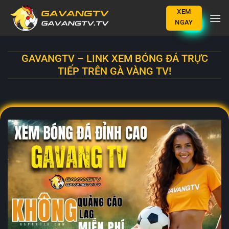
Bỏ
XEM
qua
NGAY
nội
dung
GAVANGTV – LINK XEM BÓNG ĐÁ TRỰC
TIẾP TRÊN GÀ VÀNG TV!