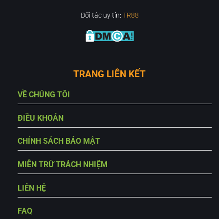
Đối tác uy tín:
TR88
TRANG LIÊN KẾT
VỀ CHÚNG TÔI
ĐIỀU KHOẢN
CHÍNH SÁCH BẢO MẬT
MIỄN TRỪ TRÁCH NHIỆM
LIÊN HỆ
FAQ