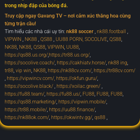
trong nhịp đập của bóng đá.
Truy cập ngay Gavang TV – nơi cảm xúc thăng hoa cùng
từng trận cầu!
Tìm hiểu các nhà cái uy tín:
nk88 soccer
,
nk88.football
,
VIPWIN
,
NK88
,
QS88
,
UU88 PORN
,
SOCOLIVE
,
QS88
,
NK88
,
NK88
,
QS88
,
VIPWIN
,
UU88
,
https://qs88.us.org/
,
https://tr88.us.org/
,
https://socolive.coach/
,
https://cakhiatv.horse/
,
nk88 ing
,
tr88
,
vip win
,
NK88
,
https://nk88cv.com/
,
https://tr88cv.com/
,
https://vipwincv.com/,
https://okfun.guru/
,
https://socolive.black/
,
https://xoilac.green/
,
https://fu88.team/
,
https://fu88.us/
,
FU88
,
FU88
,
FU88
,
https://qs88.marketing/
,
https://vipwin.mobile/
,
https://tr88.mobile/
,
https://uu88.finance/
,
https://nk88ok.com/
,
https://okwintv.gg/
,
qs88
,