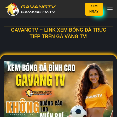
Bỏ
XEM
qua
NGAY
nội
dung
GAVANGTV – LINK XEM BÓNG ĐÁ TRỰC
TIẾP TRÊN GÀ VÀNG TV!