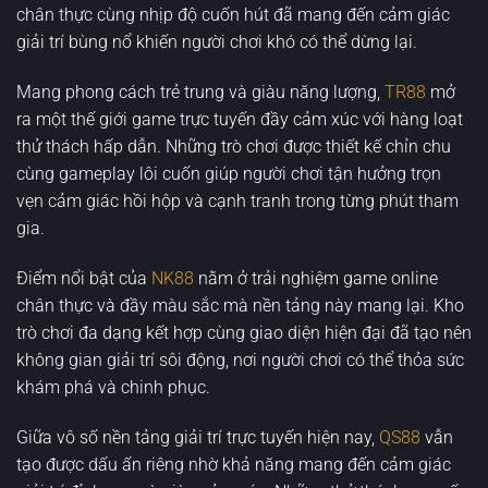
chân thực cùng nhịp độ cuốn hút đã mang đến cảm giác
giải trí bùng nổ khiến người chơi khó có thể dừng lại.
Mang phong cách trẻ trung và giàu năng lượng,
TR88
mở
ra một thế giới game trực tuyến đầy cảm xúc với hàng loạt
thử thách hấp dẫn. Những trò chơi được thiết kế chỉn chu
cùng gameplay lôi cuốn giúp người chơi tận hưởng trọn
vẹn cảm giác hồi hộp và cạnh tranh trong từng phút tham
gia.
Điểm nổi bật của
NK88
nằm ở trải nghiệm game online
chân thực và đầy màu sắc mà nền tảng này mang lại. Kho
trò chơi đa dạng kết hợp cùng giao diện hiện đại đã tạo nên
không gian giải trí sôi động, nơi người chơi có thể thỏa sức
khám phá và chinh phục.
Giữa vô số nền tảng giải trí trực tuyến hiện nay,
QS88
vẫn
tạo được dấu ấn riêng nhờ khả năng mang đến cảm giác