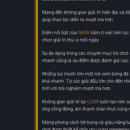
Mang đến không gian giải trí hiện đại và tiệ
giúp thao tác diễn ra mượt mà hơn.
Điểm nổi bật của
NK88
nằm ở việc liên tục
chọn giải trí thú vị mỗi ngày.
Sự đa dạng trong các chuyên mục trò chơi
nhanh cũng là ưu điểm được đánh giá cao.
Những lúc muốn tìm một nơi xem bóng đá ổ
khá nhanh. Từ các giải đấu lớn cho đến nhữ
tính với trải nghiệm mượt mà hơn.
Không gian giải trí tại
UU88
luôn tạo nên s
ứng sống động, âm thanh chân thực cùng nh
Mang phong cách trẻ trung và giàu năng l
chơi được thiết kế chỉn chu cùng gameplay 