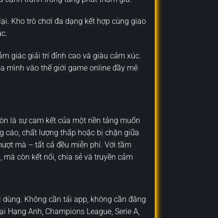
i. Kho trò chơi đa dạng kết hợp cùng giao
ục.
 giác giải trí đỉnh cao và giàu cảm xúc.
òa mình vào thế giới game online đầy mê
 còn là sự cam kết của một nền tảng muốn
g cáo, chất lượng thấp hoặc bị chặn giữa
mượt mà – tất cả đều miễn phí. Với tầm
 mà còn kết nối, chia sẻ và truyền cảm
ời dùng. Không cần tải app, không cần đăng
goại Hạng Anh, Champions League, Serie A,