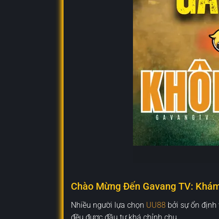
Chào Mừng Đến Gavang TV: Khám
Nhiều người lựa chọn
UU88
bởi sự ổn định 
đều được đầu tư khá chỉnh chu.