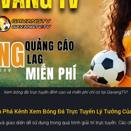
Xem bóng đá trực tuyến đỉnh cao và miễn phí chỉ có tại GavangTV!
 Phá Kênh Xem Bóng Đá Trực Tuyến Lý Tưởng Củ
và giao diện dễ sử dụng trong quá trình giải trí trực tuyến. Các