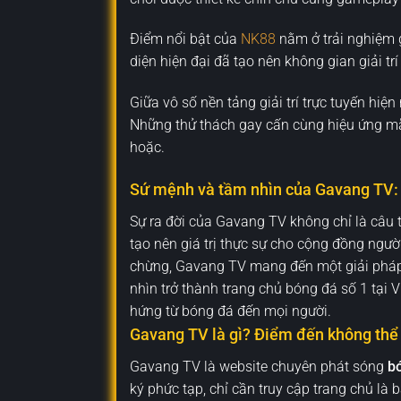
Điểm nổi bật của
NK88
nằm ở trải nghiệm 
diện hiện đại đã tạo nên không gian giải tr
Giữa vô số nền tảng giải trí trực tuyến hiện
Những thử thách gay cấn cùng hiệu ứng mã
hoặc.
Sứ mệnh và tầm nhìn của Gavang TV: 
Sự ra đời của Gavang TV không chỉ là câu 
tạo nên giá trị thực sự cho cộng đồng ng
chừng, Gavang TV mang đến một giải pháp t
nhìn trở thành trang chủ bóng đá số 1 tại 
hứng từ bóng đá đến mọi người.
Gavang TV là gì? Điểm đến không thể
Gavang TV là website chuyên phát sóng
bó
ký phức tạp, chỉ cần truy cập trang chủ là