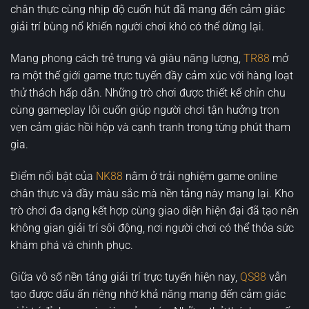
chân thực cùng nhịp độ cuốn hút đã mang đến cảm giác
giải trí bùng nổ khiến người chơi khó có thể dừng lại.
Mang phong cách trẻ trung và giàu năng lượng,
TR88
mở
ra một thế giới game trực tuyến đầy cảm xúc với hàng loạt
thử thách hấp dẫn. Những trò chơi được thiết kế chỉn chu
cùng gameplay lôi cuốn giúp người chơi tận hưởng trọn
vẹn cảm giác hồi hộp và cạnh tranh trong từng phút tham
gia.
Điểm nổi bật của
NK88
nằm ở trải nghiệm game online
chân thực và đầy màu sắc mà nền tảng này mang lại. Kho
trò chơi đa dạng kết hợp cùng giao diện hiện đại đã tạo nên
không gian giải trí sôi động, nơi người chơi có thể thỏa sức
khám phá và chinh phục.
Giữa vô số nền tảng giải trí trực tuyến hiện nay,
QS88
vẫn
tạo được dấu ấn riêng nhờ khả năng mang đến cảm giác