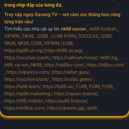
trong nhịp đập của bóng đá.
Truy cập ngay Gavang TV – nơi cảm xúc thăng hoa cùng
từng trận cầu!
Tìm hiểu các nhà cái uy tín:
nk88 soccer
,
nk88.football
,
VIPWIN
,
NK88
,
QS88
,
UU88 PORN
,
SOCOLIVE
,
QS88
,
NK88
,
NK88
,
QS88
,
VIPWIN
,
UU88
,
https://qs88.us.org/
,
https://tr88.us.org/
,
https://socolive.coach/
,
https://cakhiatv.horse/
,
nk88 ing
,
tr88
,
vip win
,
NK88
,
https://nk88cv.com/
,
https://tr88cv.com/
,
https://vipwincv.com/,
https://okfun.guru/
,
https://socolive.black/
,
https://xoilac.green/
,
https://fu88.team/
,
https://fu88.us/
,
FU88
,
FU88
,
FU88
,
https://qs88.marketing/
,
https://vipwin.mobile/
,
https://tr88.mobile/
,
https://uu88.finance/
,
https://nk88ok.com/
,
https://okwintv.gg/
,
qs88
,