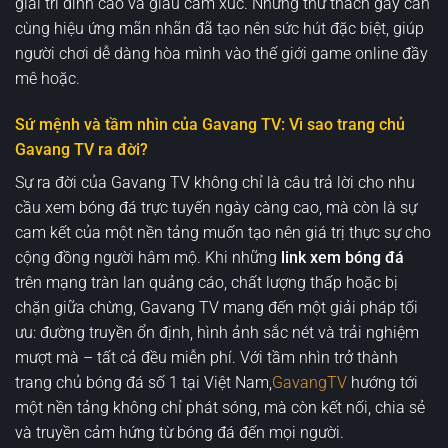
giải trí đỉnh cao và giàu cảm xúc. Những thử thách gay cấn
cùng hiệu ứng mãn nhãn đã tạo nên sức hút đặc biệt, giúp
người chơi dễ dàng hòa mình vào thế giới game online đầy
mê hoặc.
Sứ mệnh và tầm nhìn của Gavang TV: Vì sao trang chủ
Gavang TV ra đời?
Sự ra đời của Gavang TV không chỉ là câu trả lời cho nhu
cầu xem bóng đá trực tuyến ngày càng cao, mà còn là sự
cam kết của một nền tảng muốn tạo nên giá trị thực sự cho
cộng đồng người hâm mộ. Khi những
link xem bóng đá
trên mạng tràn lan quảng cáo, chất lượng thấp hoặc bị
chặn giữa chừng, Gavang TV mang đến một giải pháp tối
ưu: đường truyền ổn định, hình ảnh sắc nét và trải nghiệm
mượt mà – tất cả đều miễn phí. Với tầm nhìn trở thành
trang chủ bóng đá số 1 tại Việt Nam,
GavangTV
hướng tới
một nền tảng không chỉ phát sóng, mà còn kết nối, chia sẻ
và truyền cảm hứng từ bóng đá đến mọi người.