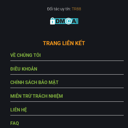
Đối tác uy tín:
TR88
TRANG LIÊN KẾT
VỀ CHÚNG TÔI
ĐIỀU KHOẢN
CHÍNH SÁCH BẢO MẬT
MIỄN TRỪ TRÁCH NHIỆM
LIÊN HỆ
FAQ