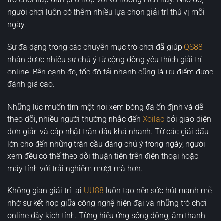
người chơi luôn có thêm nhiều lựa chọn giải trí thú vị mỗi
ngày.
Sự đa dạng trong các chuyên mục trò chơi đã giúp
QS88
nhận được nhiều sự chú ý từ cộng đồng yêu thích giải trí
online. Bên cạnh đó, tốc độ tải nhanh cũng là ưu điểm được
đánh giá cao.
Những lúc muốn tìm một nơi xem bóng đá ổn định và dễ
theo dõi, nhiều người thường nhắc đến
Xoilac
bởi giao diện
đơn giản và cập nhật trận đấu khá nhanh. Từ các giải đấu
lớn cho đến những trận cầu đáng chú ý trong ngày, người
xem đều có thể theo dõi thuận tiện trên điện thoại hoặc
máy tính với trải nghiệm mượt mà hơn.
Không gian giải trí tại
UU88
luôn tạo nên sức hút mạnh mẽ
nhờ sự kết hợp giữa công nghệ hiện đại và những trò chơi
online đầy kịch tính. Từng hiệu ứng sống động, âm thanh