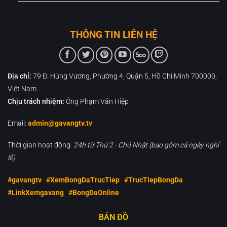
THÔNG TIN LIÊN HỆ
Địa chỉ:
79 Đ. Hùng Vương, Phường 4, Quận 5, Hồ Chí Minh 700000,
Việt Nam.
Chịu trách nhiệm:
Ông Phạm Văn Hiệp
Email:
admin@gavangtv.tv
Thời gian hoạt động:
24h từ Thứ 2 - Chủ Nhật (bao gồm cả ngày nghỉ
lễ)
#gavangtv #XemBongDaTrucTiep #TrucTiepBongDa
#LinkXemgavang #BongDaOnline
BẢN ĐỒ