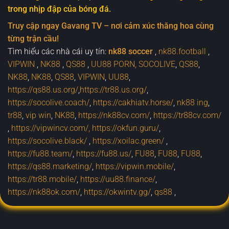
trong nhịp đập của bóng đá.
Truy cập ngay Gavang TV – nơi cảm xúc thăng hoa cùng
từng trận cầu!
Tìm hiểu các nhà cái uy tín:
nk88 soccer
,
nk88.football
,
VIPWIN
,
NK88
,
QS88
,
UU88 PORN
,
SOCOLIVE
,
QS88
,
NK88
,
NK88
,
QS88
,
VIPWIN
,
UU88
,
https://qs88.us.org/
,
https://tr88.us.org/
,
https://socolive.coach/
,
https://cakhiatv.horse/
,
nk88 ing
,
tr88
,
vip win
,
NK88
,
https://nk88cv.com/
,
https://tr88cv.com/
,
https://vipwincv.com/,
https://okfun.guru/
,
https://socolive.black/
,
https://xoilac.green/
,
https://fu88.team/
,
https://fu88.us/
,
FU88
,
FU88
,
FU88
,
https://qs88.marketing/
,
https://vipwin.mobile/
,
https://tr88.mobile/
,
https://uu88.finance/
,
https://nk88ok.com/
,
https://okwintv.gg/
,
qs88
,