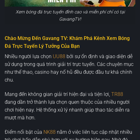
Xem bóng đá trực tuyến đỉnh cao và miễn phí chỉ có tại
GavangTV!
Chào Mừng Đến Gavang TV: Khám Phá Kênh Xem Bóng
Đá Trực Tuyến Lý Tưởng Của Bạn
Nhiều người lựa chọn
UU88
bởi sự ổn định và giao diện dễ
sử dụng trong quá trình giải trí trực tuyến. Các chuyên mục
như thể thao, casino hay nổ hũ đều được đầu tư khá chỉnh
chu.
Mang đến không gian giải trí hiện đại và tiện lợi,
TR88
đang dần trở thành lựa chọn quen thuộc của nhiều người
chơi hiện nay. Hệ thống xử lý nhanh giúp thao tác diễn ra
mượt mà hơn.
Điểm nổi bật của
NK88
nằm ở việc liên tục cập nhật nhiều
trò chơi hấp dẫn phù hợp với xu hướng hiện nay. Nhờ đó,