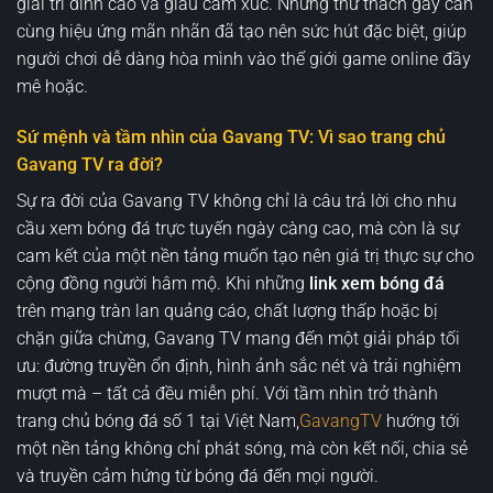
giải trí đỉnh cao và giàu cảm xúc. Những thử thách gay cấn
cùng hiệu ứng mãn nhãn đã tạo nên sức hút đặc biệt, giúp
người chơi dễ dàng hòa mình vào thế giới game online đầy
mê hoặc.
Sứ mệnh và tầm nhìn của Gavang TV: Vì sao trang chủ
Gavang TV ra đời?
Sự ra đời của Gavang TV không chỉ là câu trả lời cho nhu
cầu xem bóng đá trực tuyến ngày càng cao, mà còn là sự
cam kết của một nền tảng muốn tạo nên giá trị thực sự cho
cộng đồng người hâm mộ. Khi những
link xem bóng đá
trên mạng tràn lan quảng cáo, chất lượng thấp hoặc bị
chặn giữa chừng, Gavang TV mang đến một giải pháp tối
ưu: đường truyền ổn định, hình ảnh sắc nét và trải nghiệm
mượt mà – tất cả đều miễn phí. Với tầm nhìn trở thành
trang chủ bóng đá số 1 tại Việt Nam,
GavangTV
hướng tới
một nền tảng không chỉ phát sóng, mà còn kết nối, chia sẻ
và truyền cảm hứng từ bóng đá đến mọi người.