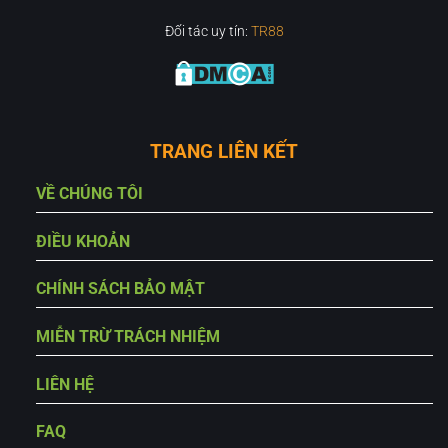
Đối tác uy tín:
TR88
TRANG LIÊN KẾT
VỀ CHÚNG TÔI
ĐIỀU KHOẢN
CHÍNH SÁCH BẢO MẬT
MIỄN TRỪ TRÁCH NHIỆM
LIÊN HỆ
FAQ