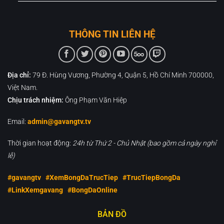
THÔNG TIN LIÊN HỆ
Địa chỉ:
79 Đ. Hùng Vương, Phường 4, Quận 5, Hồ Chí Minh 700000,
Việt Nam.
Chịu trách nhiệm:
Ông Phạm Văn Hiệp
Email:
admin@gavangtv.tv
Thời gian hoạt động:
24h từ Thứ 2 - Chủ Nhật (bao gồm cả ngày nghỉ
lễ)
#gavangtv #XemBongDaTrucTiep #TrucTiepBongDa
#LinkXemgavang #BongDaOnline
BẢN ĐỒ