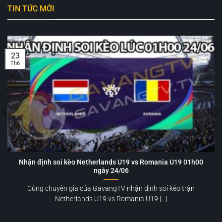
TIN TỨC MỚI
23
Th6
Nhận định soi kèo Netherlands U19 vs Romania U19 01h00
ngày 24/06
Cùng chuyên gia của GavangTV nhận định soi kèo trận
Netherlands U19 vs Romania U19 [...]