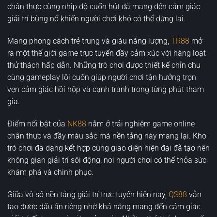
chân thực cùng nhịp độ cuốn hút đã mang đến cảm giác
giải trí bùng nổ khiến người chơi khó có thể dừng lại.
Mang phong cách trẻ trung và giàu năng lượng,
TR88
mở
ra một thế giới game trực tuyến đầy cảm xúc với hàng loạt
thử thách hấp dẫn. Những trò chơi được thiết kế chỉn chu
cùng gameplay lôi cuốn giúp người chơi tận hưởng trọn
vẹn cảm giác hồi hộp và cạnh tranh trong từng phút tham
gia.
Điểm nổi bật của
NK88
nằm ở trải nghiệm game online
chân thực và đầy màu sắc mà nền tảng này mang lại. Kho
trò chơi đa dạng kết hợp cùng giao diện hiện đại đã tạo nên
không gian giải trí sôi động, nơi người chơi có thể thỏa sức
khám phá và chinh phục.
Giữa vô số nền tảng giải trí trực tuyến hiện nay,
QS88
vẫn
tạo được dấu ấn riêng nhờ khả năng mang đến cảm giác