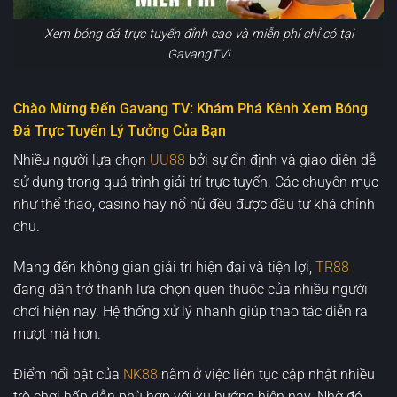
Xem bóng đá trực tuyến đỉnh cao và miễn phí chỉ có tại
GavangTV!
Chào Mừng Đến Gavang TV: Khám Phá Kênh Xem Bóng
Đá Trực Tuyến Lý Tưởng Của Bạn
Nhiều người lựa chọn
UU88
bởi sự ổn định và giao diện dễ
sử dụng trong quá trình giải trí trực tuyến. Các chuyên mục
như thể thao, casino hay nổ hũ đều được đầu tư khá chỉnh
chu.
Mang đến không gian giải trí hiện đại và tiện lợi,
TR88
đang dần trở thành lựa chọn quen thuộc của nhiều người
chơi hiện nay. Hệ thống xử lý nhanh giúp thao tác diễn ra
mượt mà hơn.
Điểm nổi bật của
NK88
nằm ở việc liên tục cập nhật nhiều
trò chơi hấp dẫn phù hợp với xu hướng hiện nay. Nhờ đó,