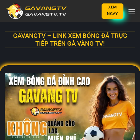
Bỏ
XEM
qua
NGAY
nội
dung
GAVANGTV – LINK XEM BÓNG ĐÁ TRỰC
TIẾP TRÊN GÀ VÀNG TV!