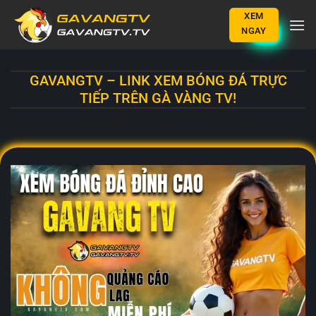
Bỏ
XEM
qua
NGAY
nội
dung
GAVANGTV – LINK XEM BÓNG ĐÁ TRỰC
TIẾP TRÊN GÀ VÀNG TV!