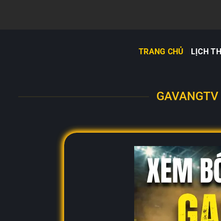
Bỏ
qua
nội
dung
TRANG CHỦ
LỊCH T
GAVANGTV 