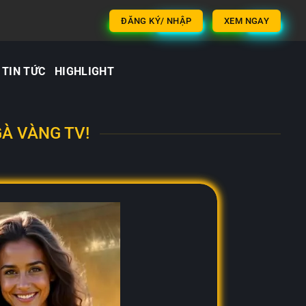
ĐĂNG KÝ/ NHẬP
XEM NGAY
TIN TỨC
HIGHLIGHT
À VÀNG TV!