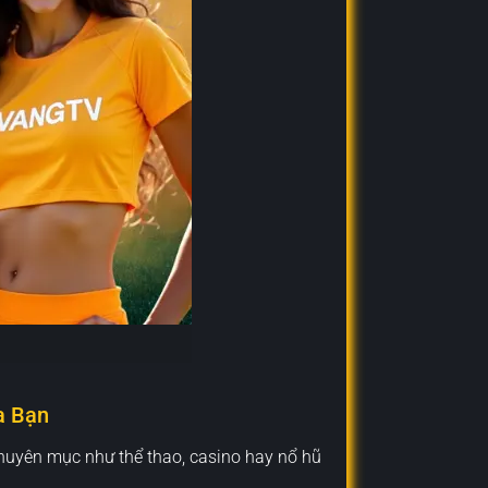
a Bạn
 chuyên mục như thể thao, casino hay nổ hũ