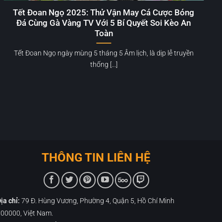
Tết Đoan Ngọ 2025: Thử Vận May Cá Cược Bóng
Đá Cùng Gà Vàng TV Với 5 Bí Quyết Soi Kèo An
Toàn
Tết Đoan Ngọ ngày mùng 5 tháng 5 Âm lịch, là dịp lễ truyền
thống [...]
THÔNG TIN LIÊN HỆ
ịa chỉ:
79 Đ. Hùng Vương, Phường 4, Quận 5, Hồ Chí Minh
00000, Việt Nam.