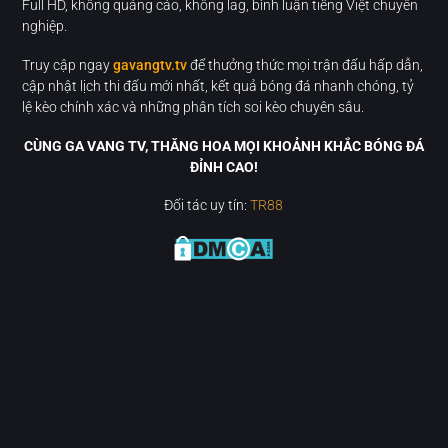
Full HD, không quảng cáo, không lag, bình luận tiếng Việt chuyên
nghiệp.
Truy cập ngay
gavangtv.tv
để thưởng thức mọi trận đấu hấp dẫn,
cập nhật lịch thi đấu mới nhất, kết quả bóng đá nhanh chóng, tỷ
lệ kèo chính xác và những phân tích soi kèo chuyên sâu.
CÙNG GA VANG TV, THĂNG HOA MỌI KHOẢNH KHẮC BÓNG ĐÁ
ĐỈNH CAO!
Đối tác uy tín:
TR88