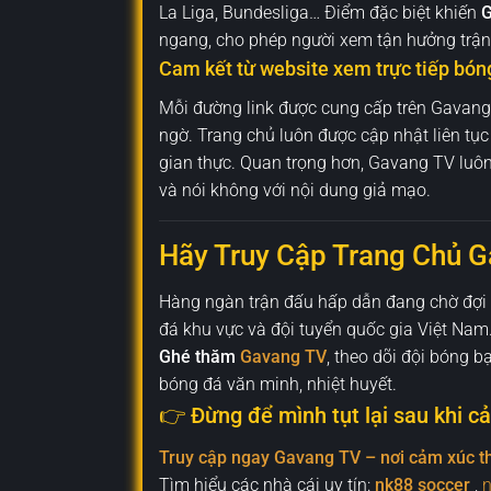
La Liga, Bundesliga… Điểm đặc biệt khiến
G
ngang, cho phép người xem tận hưởng trận 
Cam kết từ website xem trực tiếp bóng
Mỗi đường link được cung cấp trên Gavang 
ngờ. Trang chủ luôn được cập nhật liên tục 
gian thực. Quan trọng hơn, Gavang TV luôn
và nói không với nội dung giả mạo.
Hãy Truy Cập Trang Chủ 
Hàng ngàn trận đấu hấp dẫn đang chờ đợi 
đá khu vực và đội tuyển quốc gia Việt Nam
Ghé thăm
Gavang TV
, theo dõi đội bóng 
bóng đá văn minh, nhiệt huyết.
👉 Đừng để mình tụt lại sau khi c
Truy cập ngay Gavang TV – nơi cảm xúc t
Tìm hiểu các nhà cái uy tín:
nk88 soccer
,
n