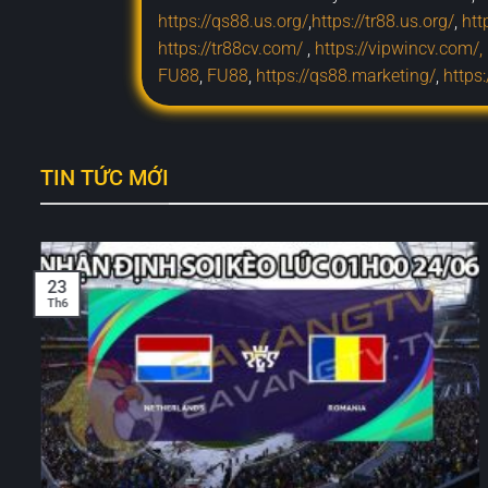
https://qs88.us.org/
,
https://tr88.us.org/
,
htt
https://tr88cv.com/
,
https://vipwincv.com/,
FU88
,
FU88
,
https://qs88.marketing/
,
https
TIN TỨC MỚI
23
Th6