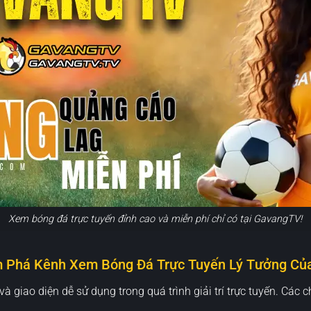
Xem bóng đá trực tuyến đỉnh cao và miễn phí chỉ có tại GavangTV!
 Phá Kênh Xem Bóng Đá Trực Tuyến Lý Tưởng Củ
và giao diện dễ sử dụng trong quá trình giải trí trực tuyến. Các