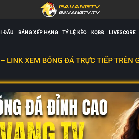
HI ĐẤU
BẢNG XẾP HẠNG
TỶ LỆ KÈO
KQBĐ
LIVESCORE
– LINK XEM BÓNG ĐÁ TRỰC TIẾP TRÊN G