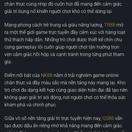
chân thực cùng nhịp độ cuốn hút đã mang đến cảm giác
giải trí bùng nổ khiến người chơi khó có thể dừng lại.
Mang phong cách trẻ trung và giàu năng lượng,
TR88
mở
ra một thế giới game trực tuyến đầy cảm xúc với hàng loạt
thử thách hấp dẫn. Những trò chơi được thiết kế chỉn chu
cùng gameplay lôi cuốn giúp người chơi tận hưởng trọn
vẹn cảm giác hồi hộp và cạnh tranh trong từng phút tham
gia.
Điểm nổi bật của
NK88
nằm ở trải nghiệm game online
chân thực và đầy màu sắc mà nền tảng này mang lại. Kho
trò chơi đa dạng kết hợp cùng giao diện hiện đại đã tạo nên
không gian giải trí sôi động, nơi người chơi có thể thỏa sức
khám phá và chinh phục.
Giữa vô số nền tảng giải trí trực tuyến hiện nay,
QS88
vẫn
tạo được dấu ấn riêng nhờ khả năng mang đến cảm giác