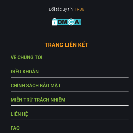
Đối tác uy tín:
TR88
TRANG LIÊN KẾT
VỀ CHÚNG TÔI
ĐIỀU KHOẢN
CHÍNH SÁCH BẢO MẬT
MIỄN TRỪ TRÁCH NHIỆM
LIÊN HỆ
FAQ