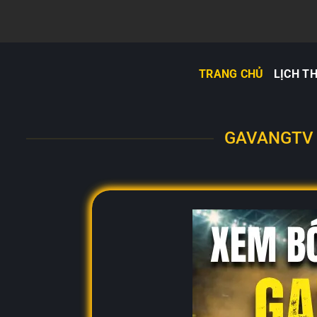
Bỏ
qua
nội
dung
TRANG CHỦ
LỊCH T
GAVANGTV 