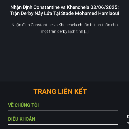
Nhận Định Constantine vs Khenchela 03/06/2025:
Trận Derby Nảy Lửa Tại Stade Mohamed Hamlaoui
Nhận định Constantine vs Khenchela chuẩn bị tinh thần cho
một trận derby kịch tính [...]
TRANG LIÊN KẾT
VỀ CHÚNG TÔI
Đ
ĐIỀU KHOẢN
7