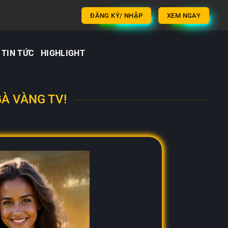
ĐĂNG KÝ/ NHẬP
XEM NGAY
TIN TỨC
HIGHLIGHT
À VÀNG TV!