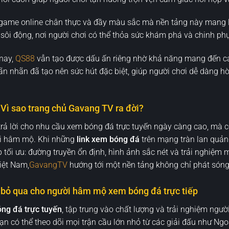
game online chân thực và đầy màu sắc mà nền tảng này mang lạ
í sôi động, nơi người chơi có thể thỏa sức khám phá và chinh ph
 nay,
QS88
vẫn tạo được dấu ấn riêng nhờ khả năng mang đến cảm
n nhãn đã tạo nên sức hút đặc biệt, giúp người chơi dễ dàng h
Vì sao trang chủ Gavang TV ra đời?
trả lời cho nhu cầu xem bóng đá trực tuyến ngày càng cao, mà
ười hâm mộ. Khi những
link xem bóng đá
trên mạng tràn lan quản
ối ưu: đường truyền ổn định, hình ảnh sắc nét và trải nghiệm 
Việt Nam,
GavangTV
hướng tới một nền tảng không chỉ phát sóng,
 bỏ qua cho người hâm mộ xem bóng đá trực tiếp
ng đá trực tuyến
, tập trung vào chất lượng và trải nghiệm ngư
 bạn có thể theo dõi mọi trận cầu lớn nhỏ từ các giải đấu như N