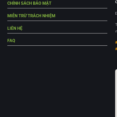
C
CHÍNH SÁCH BẢO MẬT
E
MIỄN TRỪ TRÁCH NHIỆM
T
LIÊN HỆ
n
FAQ