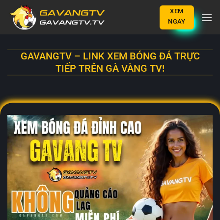
Bỏ
XEM
qua
NGAY
nội
dung
GAVANGTV – LINK XEM BÓNG ĐÁ TRỰC
TIẾP TRÊN GÀ VÀNG TV!