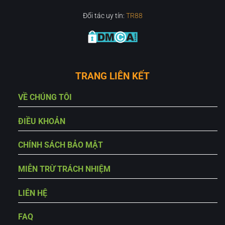
Đối tác uy tín:
TR88
TRANG LIÊN KẾT
VỀ CHÚNG TÔI
ĐIỀU KHOẢN
CHÍNH SÁCH BẢO MẬT
MIỄN TRỪ TRÁCH NHIỆM
LIÊN HỆ
FAQ