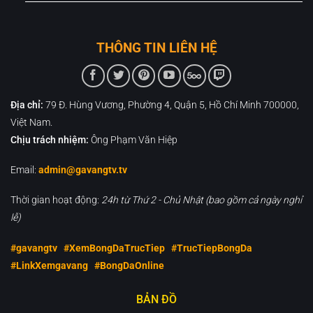
THÔNG TIN LIÊN HỆ
Địa chỉ:
79 Đ. Hùng Vương, Phường 4, Quận 5, Hồ Chí Minh 700000,
Việt Nam.
Chịu trách nhiệm:
Ông Phạm Văn Hiệp
Email:
admin@gavangtv.tv
Thời gian hoạt động:
24h từ Thứ 2 - Chủ Nhật (bao gồm cả ngày nghỉ
lễ)
#gavangtv #XemBongDaTrucTiep #TrucTiepBongDa
#LinkXemgavang #BongDaOnline
BẢN ĐỒ