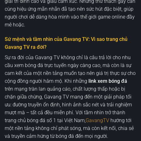
giải trí đỉnh cao và giàu cảm xúc. Những thử thách gay cấn
cùng hiệu ứng mãn nhãn đã tạo nên sức hút đặc biệt, giúp
người chơi dễ dàng hòa mình vào thế giới game online đầy
mê hoặc.
Sứ mệnh và tầm nhìn của Gavang TV: Vì sao trang chủ
Gavang TV ra đời?
Sự ra đời của Gavang TV không chỉ là câu trả lời cho nhu
cầu xem bóng đá trực tuyến ngày càng cao, mà còn là sự
cam kết của một nền tảng muốn tạo nên giá trị thực sự cho
cộng đồng người hâm mộ. Khi những
link xem bóng đá
trên mạng tràn lan quảng cáo, chất lượng thấp hoặc bị
chặn giữa chừng, Gavang TV mang đến một giải pháp tối
ưu: đường truyền ổn định, hình ảnh sắc nét và trải nghiệm
mượt mà – tất cả đều miễn phí. Với tầm nhìn trở thành
trang chủ bóng đá số 1 tại Việt Nam,
GavangTV
hướng tới
một nền tảng không chỉ phát sóng, mà còn kết nối, chia sẻ
và truyền cảm hứng từ bóng đá đến mọi người.