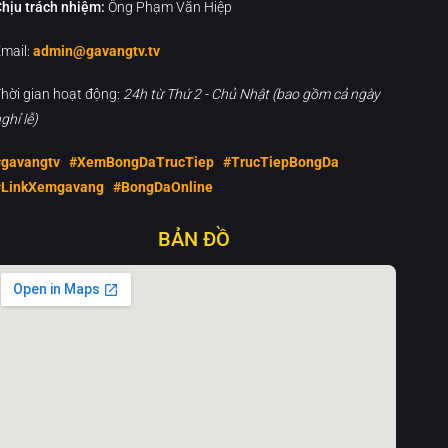
hịu trách nhiệm:
Ông Phạm Văn Hiệp
mail:
admin@gavangtv.tv
hời gian hoạt động:
24h từ Thứ 2 - Chủ Nhật (bao gồm cả ngày
ghỉ lễ)
#gavangtv #XemBongDaTrucTiep #TrucTiepBongDa
#LinkXemgavang #BongDaOnline
BẢN ĐỒ