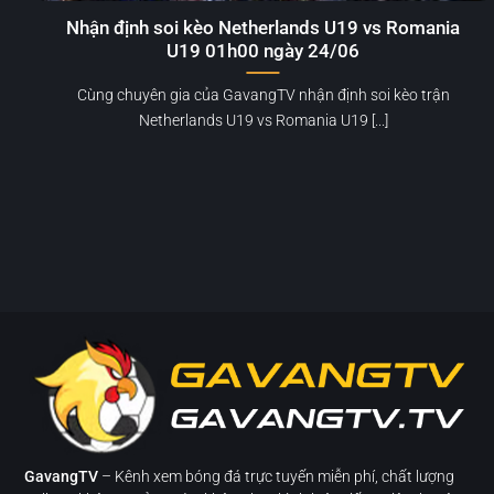
Nhận định soi kèo Netherlands U19 vs Romania
U19 01h00 ngày 24/06
Cùng chuyên gia của GavangTV nhận định soi kèo trận
Netherlands U19 vs Romania U19 [...]
GavangTV
– Kênh xem bóng đá trực tuyến miễn phí, chất lượng