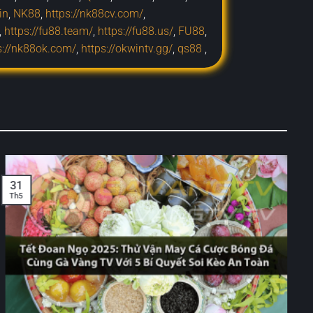
in
,
NK88
,
https://nk88cv.com/
,
,
https://fu88.team/
,
https://fu88.us/
,
FU88
,
s://nk88ok.com/
,
https://okwintv.gg/
,
qs88
,
31
Th5