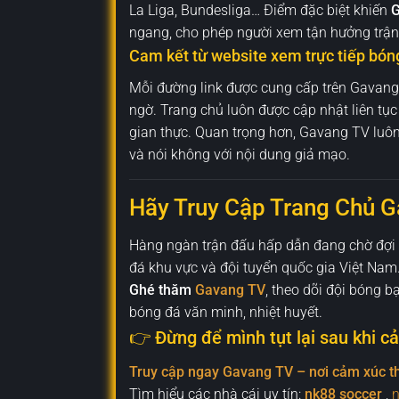
La Liga, Bundesliga… Điểm đặc biệt khiến
G
ngang, cho phép người xem tận hưởng trận 
Cam kết từ website xem trực tiếp bóng
Mỗi đường link được cung cấp trên Gavang 
ngờ. Trang chủ luôn được cập nhật liên tục 
gian thực. Quan trọng hơn, Gavang TV luôn
và nói không với nội dung giả mạo.
Hãy Truy Cập Trang Chủ 
Hàng ngàn trận đấu hấp dẫn đang chờ đợi 
đá khu vực và đội tuyển quốc gia Việt Nam
Ghé thăm
Gavang TV
, theo dõi đội bóng 
bóng đá văn minh, nhiệt huyết.
👉 Đừng để mình tụt lại sau khi c
Truy cập ngay Gavang TV – nơi cảm xúc t
Tìm hiểu các nhà cái uy tín:
nk88 soccer
,
n