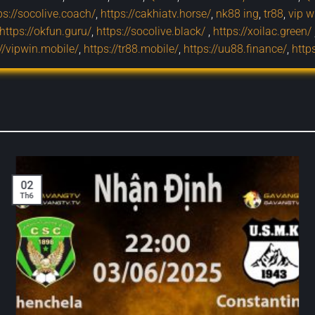
ps://socolive.coach/
,
https://cakhiatv.horse/
,
nk88 ing
,
tr88
,
vip w
https://okfun.guru/
,
https://socolive.black/
,
https://xoilac.green/
://vipwin.mobile/
,
https://tr88.mobile/
,
https://uu88.finance/
,
http
02
Th6