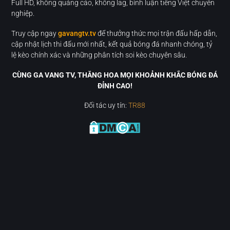
Full HD, không quảng cáo, không lag, bình luận tiếng Việt chuyên
nghiệp.
Truy cập ngay
gavangtv.tv
để thưởng thức mọi trận đấu hấp dẫn,
cập nhật lịch thi đấu mới nhất, kết quả bóng đá nhanh chóng, tỷ
lệ kèo chính xác và những phân tích soi kèo chuyên sâu.
CÙNG GA VANG TV, THĂNG HOA MỌI KHOẢNH KHẮC BÓNG ĐÁ
ĐỈNH CAO!
Đối tác uy tín:
TR88