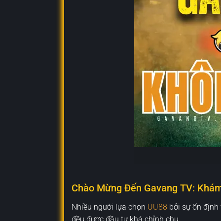
Chào Mừng Đến Gavang TV: Khám
Nhiều người lựa chọn
UU88
bởi sự ổn định 
đều được đầu tư khá chỉnh chu.